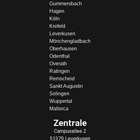
Gummersbach
Hagen
Köln
Krefeld
Leverkusen
Mönchengladbach
Oberhausen
Odenthal
Overath
Ratingen
Remscheid
Sankt Augustin
Solingen
Wuppertal
Mallorca
Zentrale
Campusallee 2
51379 Leverkusen