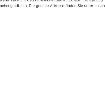
ter versucht den Hilfesuchenden kurzfristig mit Rat und T
nchengladbach. Die genaue Adresse finden Sie unter unser