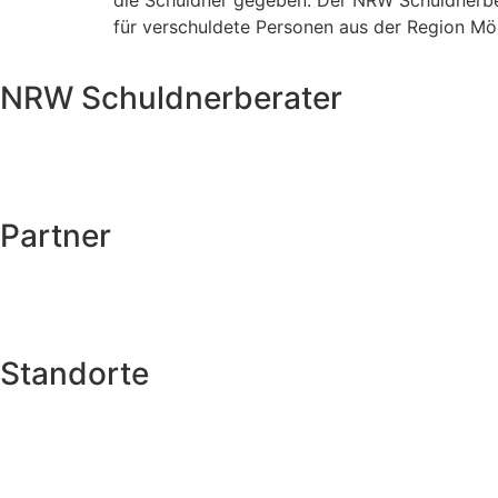
die Schuldner gegeben. Der NRW Schuldnerbera
für verschuldete Personen aus der Region Mö
NRW Schuldnerberater
TV und Medien
Arbeitgeber Service
News
Kontakt
Partner
Lübeck
Kiel
Hamburg
Standorte
Aachen
Bonn
Dortmund
Duisburg