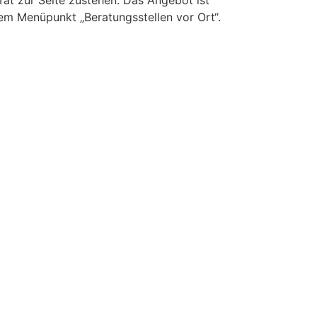
at zur Seite zustehen. Das Angebot ist
em Menüpunkt „Beratungsstellen vor Ort“.