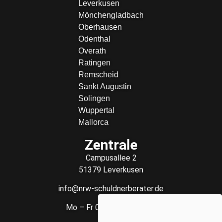
Leverkusen
Mönchengladbach
Oberhausen
Odenthal
Overath
Ratingen
Remscheid
Sankt Augustin
Solingen
Wuppertal
Mallorca
Zentrale
Campusallee 2
51379 Leverkusen
info@nrw-schuldnerberater.de
Mo – Fr 08:00 – 18:00 Uhr