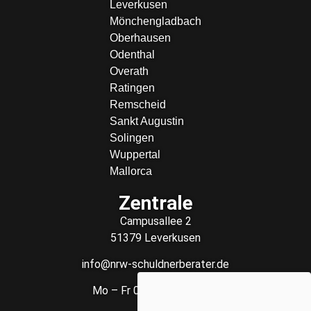
Leverkusen
Mönchengladbach
Oberhausen
Odenthal
Overath
Ratingen
Remscheid
Sankt Augustin
Solingen
Wuppertal
Mallorca
Zentrale
Campusallee 2
51379 Leverkusen
info@nrw-schuldnerberater.de
Mo – Fr 08:00 – 18:00 Uhr